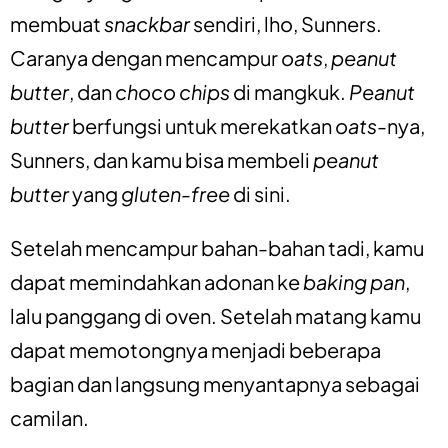
membuat
snackbar
sendiri, lho, Sunners.
Caranya dengan mencampur
oats
,
pea
nut
butter
, dan
choco chips
di mangkuk.
Peanut
butter
berfungsi untuk merekatkan
oats-
nya,
Sunners, dan kamu bisa membeli
peanut
butter
yang
gluten-free
di sini
.
Setelah mencampur bahan-bahan tadi, kamu
dapat memindahkan adonan ke
baking pan
,
lalu panggang di oven. Setelah matang kamu
dapat memotongnya menjadi beberapa
bagian dan langsung menyantapnya sebagai
camilan.