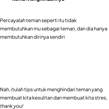
Percayalah teman seperti itu tidak
membutuhkan mu sebagai teman, dan dia hanya
membutuhkan dirinya sendiri
Nah, itulah tips untuk menghindari teman yang
membuat kita kesulitan dan membuat kita stres,
thank you!