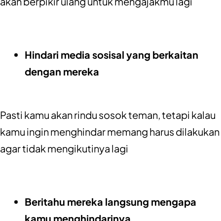
akan berpikir ulang untuk mengajakmu lagi
Hindari media sosisal yang berkaitan
dengan mereka
Pasti kamu akan rindu sosok teman, tetapi kalau
kamu ingin menghindar memang harus dilakukan
agar tidak mengikutinya lagi
Beritahu mereka langsung mengapa
kamu menghindarinya