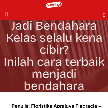
Jadi Bendahara
Kelas selalu kena
cibir?
Inilah cara terbaik
menjadi
bendahara
Penulis: Floristika Apraluya Flagracia –