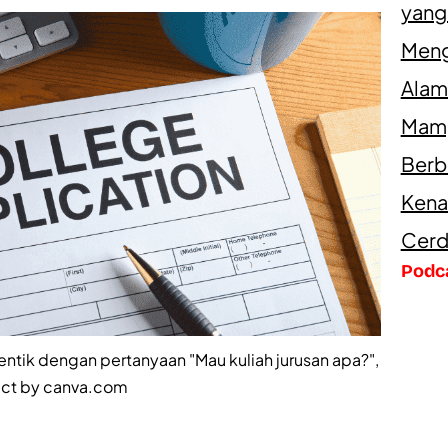
yang
Meng
Alam
Mamp
Berb
Kena
Cerd
Podc
ntik dengan pertanyaan "Mau kuliah jurusan apa?",
ict by canva.com