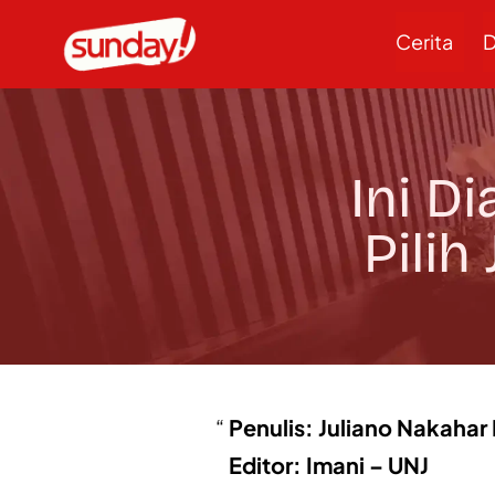
Cerita
D
Ini D
Pilih
Penulis: Juliano Nakahar
Editor: Imani – UNJ