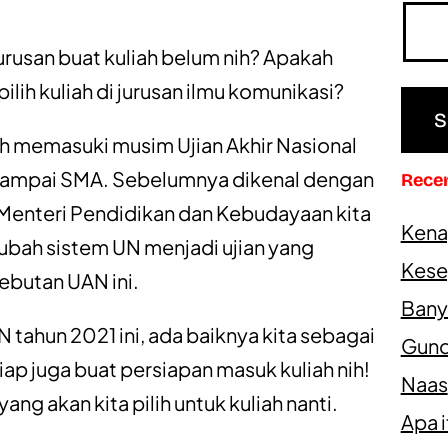
urusan buat kuliah belum nih? Apakah
 pilih kuliah di jurusan ilmu komunikasi?
ah memasuki musim Ujian Akhir Nasional
 sampai SMA. Sebelumnya dikenal dengan
Rece
, Menteri Pendidikan dan Kebudayaan kita
Kena
bah sistem UN menjadi ujian yang
Kesep
ebutan UAN ini.
Bany
 tahun 2021 ini, ada baiknya kita sebagai
Gundi
iap juga buat persiapan masuk kuliah nih!
Naas
ang akan kita pilih untuk kuliah nanti.
Apa 