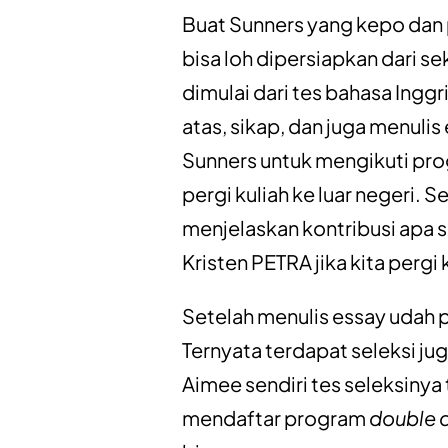
Buat Sunners yang kepo dan
bisa loh dipersiapkan dari 
dimulai dari tes bahasa Inggr
atas, sikap, dan juga menulis
Sunners untuk mengikuti pr
pergi kuliah ke luar negeri. S
menjelaskan kontribusi apa s
Kristen PETRA jika kita pergi 
Setelah menulis essay udah pa
Ternyata terdapat seleksi jug
Aimee sendiri tes seleksiny
mendaftar program
double 