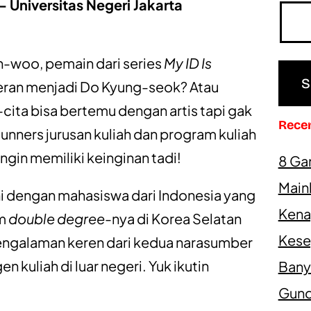
– Universitas Negeri Jakarta
-woo, pemain dari series
My ID Is
eran menjadi Do Kyung-seok? Atau
cita bisa bertemu dengan artis tapi gak
Rece
Sunners jurusan kuliah dan program kuliah
ingin memiliki keinginan tadi!
8 Ga
Main
mani dengan mahasiswa dari Indonesia yang
Kena
am
double degree
-nya di Korea Selatan
Kesep
 Pengalaman keren dari kedua narasumber
en kuliah di luar negeri. Yuk ikutin
Bany
Gundi