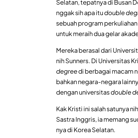
Selatan, tepatnya di Busan D
nggak sih apa itu
double deg
sebuah program perkuliaha
untuk meraih dua gelar akade
Mereka berasal dari Universit
nih Sunners. Di Universitas K
degree
di berbagai macam ne
bahkan negara-negara lainnya
dengan universitas
double d
Kak Kristi ini salah satunya n
Sastra Inggris, ia memang 
nya di Korea Selatan.