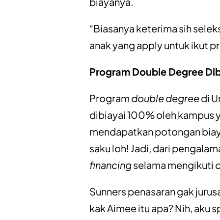
biayanya.
“Biasanya keterima sih selek
anak yang apply untuk ikut pr
Program Double Degree Dib
Program
double degree
di U
dibiayai 100% oleh kampus 
mendapatkan potongan biaya
saku loh! Jadi, dari pengalam
financing
selama mengikuti
Sunners penasaran gak jurusan
kak Aimee itu apa? Nih, aku sp