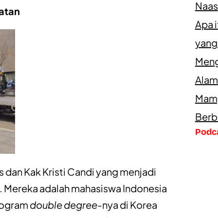
Naas
latan
Apa 
yang
Meng
Alam
Mamp
Berb
Podc
 dan Kak Kristi Candi yang menjadi
ni. Mereka adalah mahasiswa Indonesia
rogram
double degree
-nya di Korea