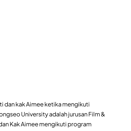
sti dan kak Aimee ketika mengikuti
ongseo University adalah jurusan Film &
i dan Kak Aimee mengikuti program