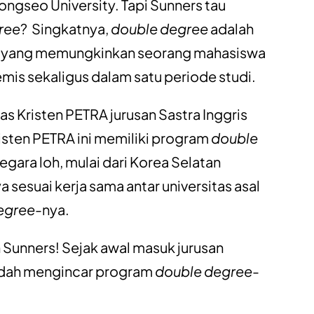
ongseo University. Tapi Sunners tau
ree
? Singkatnya,
double degree
adalah
n yang memungkinkan seorang mahasiswa
mis sekaligus dalam satu periode studi.
as Kristen PETRA jurusan Sastra Inggris
risten PETRA ini memiliki program
double
gara loh, mulai dari Korea Selatan
 sesuai kerja sama antar universitas asal
egree
-nya.
ih Sunners! Sejak awal masuk jurusan
sudah mengincar program
double degree
-