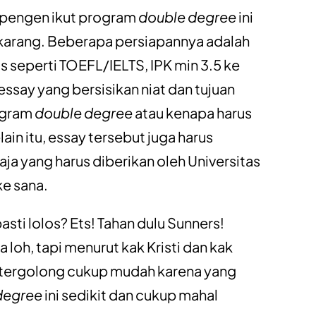
 pengen ikut program
double degree
ini
sekarang. Beberapa persiapannya adalah
is seperti TOEFL/IELTS, IPK min 3.5 ke
 essay yang bersisikan niat dan tujuan
ogram
double degree
atau kenapa harus
elain itu, essay tersebut juga harus
aja yang harus diberikan oleh Universitas
ke sana.
sti lolos? Ets! Tahan dulu Sunners!
a loh, tapi menurut kak Kristi dan kak
a tergolong cukup mudah karena yang
degree
ini sedikit dan cukup mahal