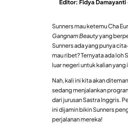
Editor: Fidya Damayanti 
Sunners mau ketemu Cha Eun
Gangnam Beauty
yang berp
Sunners ada yang punya cita-
mau ribet? Ternyata ada loh 
luar negeri untuk kalian yang 
Nah, kali ini kita akan dite
sedang menjalankan progr
dari jurusan Sastra Inggris.
ini dijamin bikin Sunners peng
perjalanan mereka!