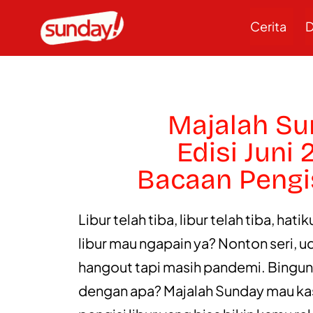
Cerita
D
Majalah S
Edisi Juni
Bacaan Pengis
Libur telah tiba, libur telah tiba, hat
libur mau ngapain ya? Nonton seri, 
hangout tapi masih pandemi. Bingung
dengan apa? Majalah Sunday mau ka