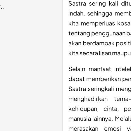
Sastra sering kali di
...
indah, sehingga mem
kita memperluas kos
tentang penggunaan bah
akan berdampak posit
kita secara lisan maupun
Selain manfaat intel
dapat memberikan pen
Sastra seringkali men
menghadirkan tema
kehidupan, cinta, p
manusia lainnya. Melal
merasakan emosi y