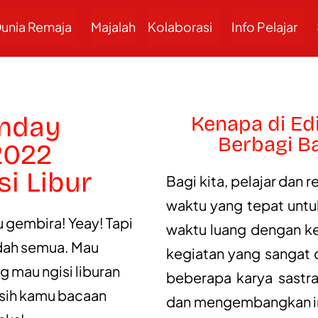
unia Remaja
Majalah
Kolaborasi
Info Pelajar
unday
Kenapa di Ed
Berbagi Ba
 2022
i Libur
Bagi kita, pelajar dan
waktu yang tepat untu
iku gembira! Yeay! Tapi
waktu luang dengan ke
udah semua. Mau
kegiatan yang sangat
 mau ngisi liburan
beberapa karya sastra
sih kamu bacaan
dan mengembangkan ima