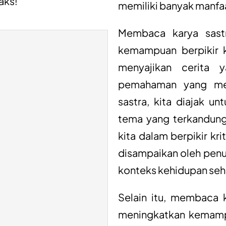
aks!
memiliki banyak manfa
Membaca karya sast
kemampuan berpikir kri
menyajikan cerita
pemahaman yang me
sastra, kita diajak un
tema yang terkandung 
kita dalam berpikir kr
disampaikan oleh pen
konteks kehidupan seha
Selain itu, membaca 
meningkatkan kemampu