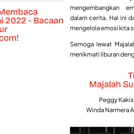
mengembangkan empa
 Membaca
dalam cerita. Hal ini
ni 2022 - Bacaan
ur
mengelola emosi kita se
.com!
Semoga lewat Majalah 
menikmati liburan denga
T
Majalah Su
Peggy Kakisi
Winda Narmera Ay