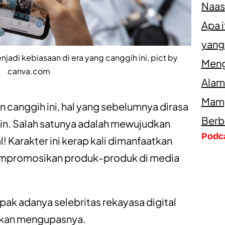
Naas
Apa 
yang
njadi kebiasaan di era yang canggih ini, pict by
Meng
canva.com
Alam
Mamp
n canggih ini, hal yang sebelumnya dirasa
Berb
in. Salah satunya adalah mewujudkan
Podc
l! Karakter ini kerap kali dimanfaatkan
promosikan produk-produk di media
mpak adanya selebritas rekayasa digital
 akan mengupasnya.