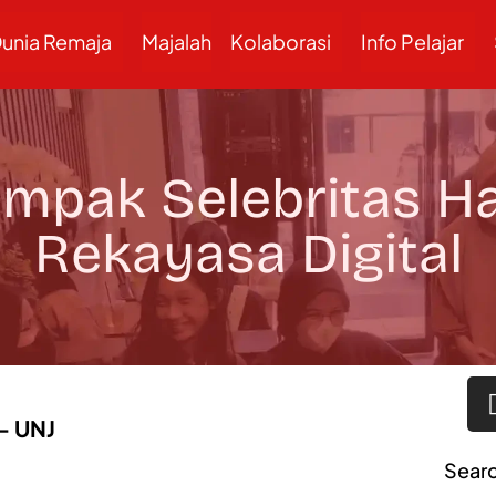
unia Remaja
Majalah
Kolaborasi
Info Pelajar
mpak Selebritas Ha
Rekayasa Digital
 – UNJ
Sear