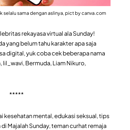
ak selalu sama dengan aslinya, pict by canva.com
ebritas rekayasa virtual ala Sunday!
da yang belum tahu karakter apa saja
a digital, yuk coba cek beberapa nama
a, lil_wavi, Bermuda, Liam Nikuro,
*****
ai
kesehatan mental
,
edukasi seksual
,
tips
 di
Majalah Sunday
, teman curhat remaja