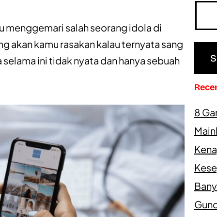
u menggemari salah seorang idola di
yang akan kamu rasakan kalau ternyata sang
a selama ini tidak nyata dan hanya sebuah
Rece
8 Ga
Main
Kena
Kesep
Bany
Gundi