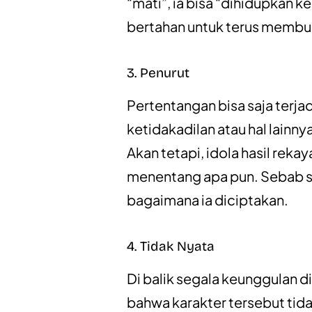
“mati”, ia bisa “dihidupkan 
bertahan untuk terus membu
3. Penurut
Pertentangan bisa saja terja
ketidakadilan atau hal lainn
Akan tetapi, idola hasil rekay
menentang apa pun. Sebab 
bagaimana ia diciptakan.
4. Tidak Nyata
Di balik segala keunggulan di
bahwa karakter tersebut tida