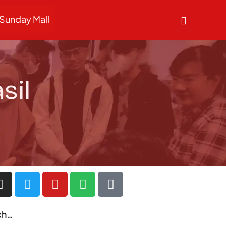
Sunday Mall
sil
ch…