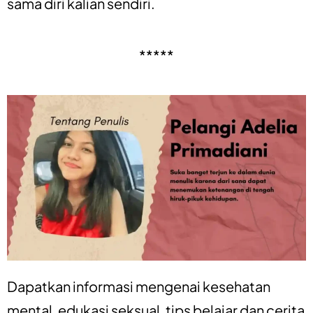
sama diri kalian sendiri.
*****
Dapatkan informasi mengenai
kesehatan
mental
,
edukasi seksual
,
tips belajar
dan
cerita