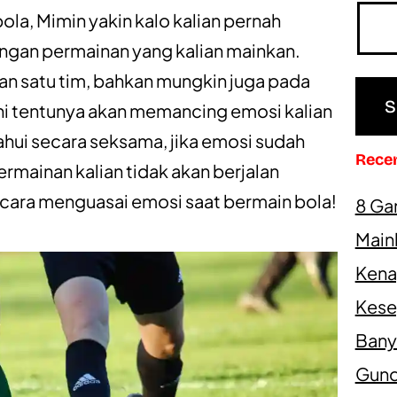
ola, Mimin yakin kalo kalian pernah
ngan permainan yang kalian mainkan.
eman satu tim, bahkan mungkin juga pada
ini tentunya akan memancing emosi kalian
ahui secara seksama, jika emosi sudah
Rece
ermainan kalian tidak akan berjalan
 cara menguasai emosi saat bermain bola!
8 Ga
Main
Kena
Kesep
Bany
Gundi