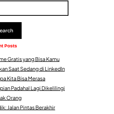
nt Posts
me Gratis yang Bisa Kamu
kan Saat Sedang di LinkedIn
pa Kita Bisa Merasa
ian Padahal Lagi Dikelilingi
ak Orang
k: Jalan Pintas Berakhir