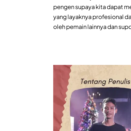
pengen supaya kita dapat me
yang layaknya profesional da
oleh pemain lainnya dan supor