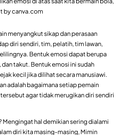
kan emosi di atas saat kita bermain bola,
ct by
canva.com
ain menyangkut sikap dan perasaan
 diri sendiri, tim, pelatih, tim lawan,
kelilingnya. Bentuk emosi dapat berupa
 dan takut. Bentuk emosi ini sudah
jak kecil jika dilihat secara manusiawi.
kan adalah bagaimana setiap pemain
rsebut agar tidak merugikan diri sendiri
? Mengingat hal demikian sering dialami
lam diri kita masing-masing, Mimin