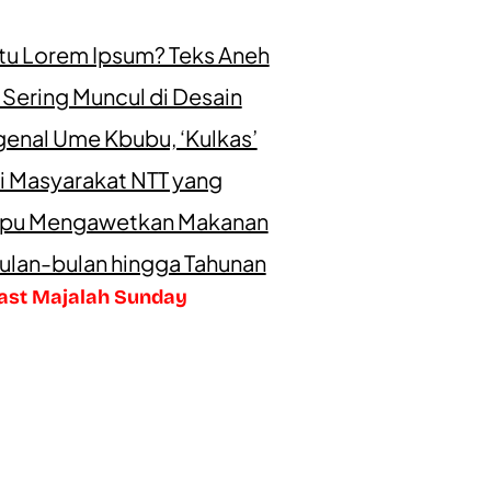
itu Lorem Ipsum? Teks Aneh
 Sering Muncul di Desain
enal Ume Kbubu, ‘Kulkas’
i Masyarakat NTT yang
u Mengawetkan Makanan
ulan-bulan hingga Tahunan
ast Majalah Sunday