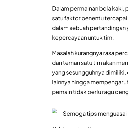
Dalam permainan bola kaki, p
satu faktor penentu tercapai
dalam sebuah pertandingan 
kepercayaan untuk tim.
Masalah kurangnya rasa perc
dan teman satu tim akan meng
yang sesungguhnya dimiliki, 
lainnya hingga mempengaruhi
pemain tidak perlu ragu den