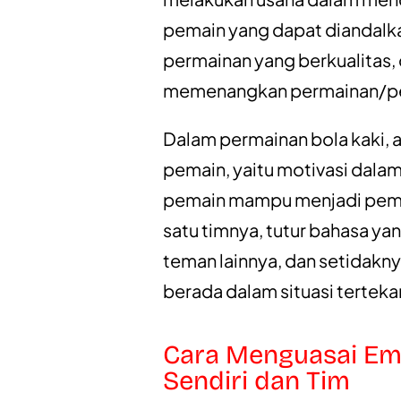
pemain yang dapat diandal
permainan yang berkualitas, 
memenangkan permainan/pe
Dalam permainan bola kaki, a
pemain, yaitu motivasi dalam 
pemain mampu menjadi pem
satu timnya, tutur bahasa yan
teman lainnya, dan setidakn
berada dalam situasi terteka
Cara Menguasai Emo
Sendiri dan Tim