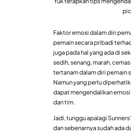
Yuk terapkan tips mengendali
pi
Faktor emosi dalam diri pem
pemain secara pribadi terhadap
juga pada hal yang ada di se
sedih, senang, marah, cemas,
tertanam dalam diri pemain se
Namun yang perlu diperhati
dapat mengendalikan emosi te
dan tim.
Jadi, tunggu apalagi Sunners
dan sebenarnya sudah ada da