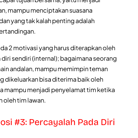
kan, mampu menciptakan suasana
dan yang tak kalah penting adalah
rtandingan.
da 2 motivasi yang harus diterapkan oleh
diri sendiri (internal); bagaimana seorang
ain andalan, mampu memimpin teman
g dikeluarkan bisa diterima baik oleh
ya mampu menjadi penyelamat tim ketika
n oleh tim lawan.
si #3: Percayalah Pada Diri