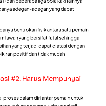
ga 1) dan beberapa liga bola kaki lainnya
 adanya adegan-adegan yang dapat
adanya bentrokan fisik antara satu pemain
im lawan yang bersifat fatal sehingga
sihan yang terjadi dapat diatasi dengan
ikiran positif dan tidak mudah
osi #2: Harus Mempunyai
ai proses dalam diri antar pemain untuk
apai tujuan bersama, yaitu menjadi