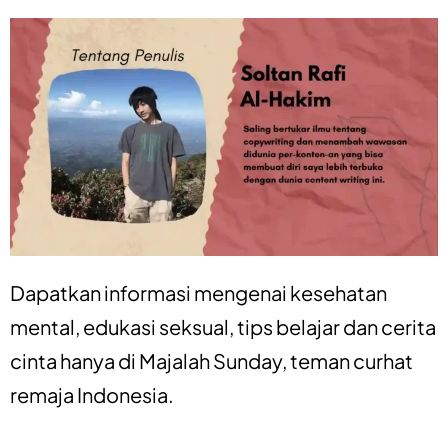
Dapatkan informasi mengenai
kesehatan
mental
,
edukasi seksual
,
tips belajar
dan
cerita
cinta
hanya di
Majalah Sunday
, teman curhat
remaja Indonesia.