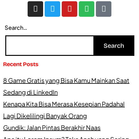
Search…
Recent Posts
8 Game Gratis yang Bisa Kamu Mainkan Saat
Sedang di LinkedIn
Kenapa Kita Bisa Merasa Kesepian Padahal
Lagi Dikelilingi Banyak Orang
Gundik: Jalan Pintas Berakhir Naas