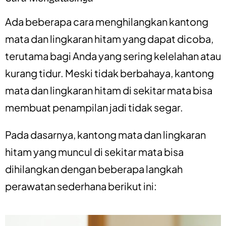
Ada beberapa cara menghilangkan kantong
mata dan lingkaran hitam yang dapat dicoba,
terutama bagi Anda yang sering kelelahan atau
kurang tidur. Meski tidak berbahaya, kantong
mata dan lingkaran hitam di sekitar mata bisa
membuat penampilan jadi tidak segar.
Pada dasarnya, kantong mata dan lingkaran
hitam yang muncul di sekitar mata bisa
dihilangkan dengan beberapa langkah
perawatan sederhana berikut ini: