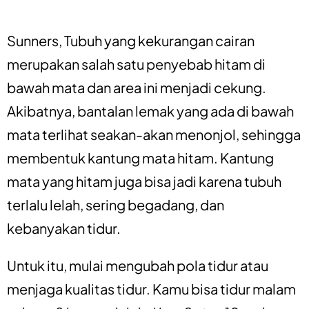
Sunners, Tubuh yang kekurangan cairan
merupakan salah satu penyebab hitam di
bawah mata dan area ini menjadi cekung.
Akibatnya, bantalan lemak yang ada di bawah
mata terlihat seakan-akan menonjol, sehingga
membentuk kantung mata hitam. Kantung
mata yang hitam juga bisa jadi karena tubuh
terlalu lelah, sering begadang, dan
kebanyakan tidur.
Untuk itu, mulai mengubah pola tidur atau
menjaga kualitas tidur. Kamu bisa tidur malam