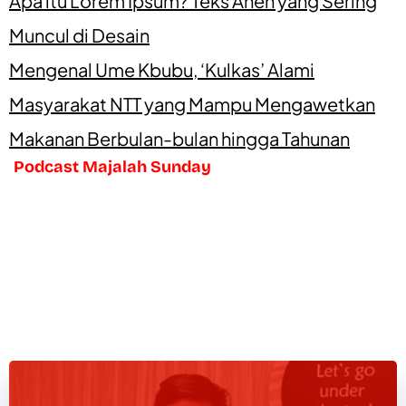
Apa itu Lorem Ipsum? Teks Aneh yang Sering
Muncul di Desain
Mengenal Ume Kbubu, ‘Kulkas’ Alami
Masyarakat NTT yang Mampu Mengawetkan
Makanan Berbulan-bulan hingga Tahunan
Podcast Majalah Sunday