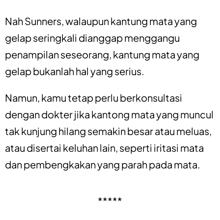
Nah Sunners, walaupun kantung mata yang
gelap seringkali dianggap menggangu
penampilan seseorang, kantung mata yang
gelap bukanlah hal yang serius.
Namun, kamu tetap perlu berkonsultasi
dengan dokter jika kantong mata yang muncul
tak kunjung hilang semakin besar atau meluas,
atau disertai keluhan lain, seperti iritasi mata
dan pembengkakan yang parah pada mata.
*****