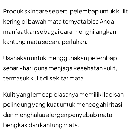
Produk skincare seperti pelembap untuk kulit
kering di bawah mata ternyata bisa Anda
manfaatkan sebagai cara menghilangkan
kantung mata secara perlahan.
Usahakan untuk menggunakan pelembap
sehari-hari guna menjaga kesehatan kulit,
termasuk kulit di sekitar mata.
Kulit yang lembap biasanya memiliki lapisan
pelindung yang kuat untuk mencegah iritasi
dan menghalau alergen penyebab mata
bengkak dan kantung mata.