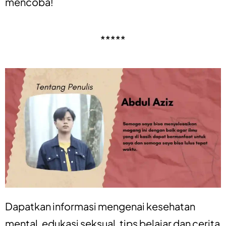
mencoba!
*****
Dapatkan informasi mengenai
kesehatan
mental
,
edukasi seksual
,
tips belajar
dan
cerita