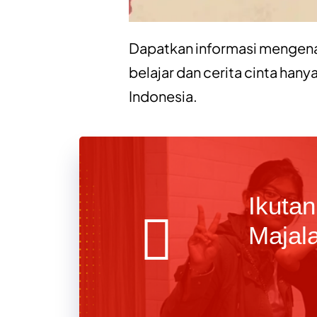
Dapatkan informasi mengen
belajar
dan
cerita cinta
hanya
Indonesia.
Ikutan
Majal