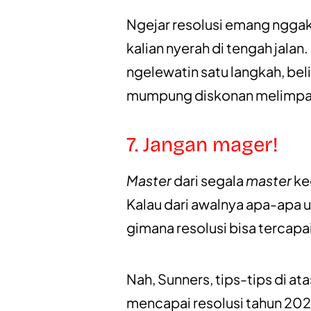
Ngejar resolusi emang ngga
kalian nyerah di tengah jalan
ngelewatin satu langkah, belil
mumpung diskonan melimpah
7. Jangan mager!
Master
dari segala
master
ke
Kalau dari awalnya apa-apa 
gimana resolusi bisa tercapa
Nah, Sunners, tips-tips di 
mencapai resolusi tahun 20