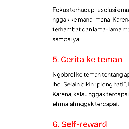
Fokus terhadap resolusi eman
nggak ke mana-mana. Karena,
terhambat dan lama-lama mala
sampai ya!
5. Cerita ke teman
Ngobrol ke teman tentang ap
lho. Selain bikin “plong hati
Karena, kalau nggak tercapa
eh malah nggak tercapai.
6. Self-reward