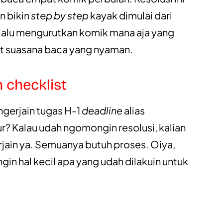
an bikin
step by step
kayak dimulai dari
 lalu mengurutkan komik mana aja yang
t suasana baca yang nyaman.
n checklist
ngerjain tugas H-1
deadline
alias
? Kalau udah ngomongin resolusi, kalian
rjain ya. Semuanya butuh proses. Oiya,
gin hal kecil apa yang udah dilakuin untuk