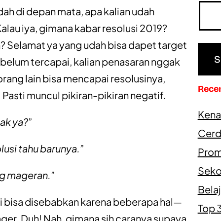
ah di depan mata, apa kalian udah
Kalau iya, gimana kabar resolusi 2019?
? Selamat ya yang udah bisa dapet target
a belum tercapai, kalian penasaran nggak
 orang lain bisa mencapai resolusinya,
Rece
Pasti muncul pikiran-pikiran negatif.
Kena
ak ya?
”
Cerd
lusi tahu barunya.
”
Prom
Seko
ng mageran.
”
Belaj
i bisa disebabkan karena beberapa hal—
Top 
ger. Duh! Nah, gimana sih caranya supaya