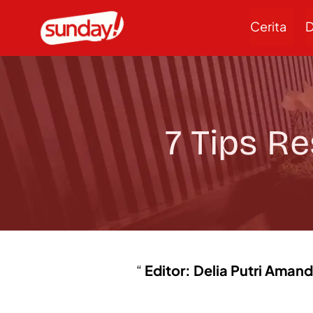
Cerita
D
7 Tips Re
Editor: Delia Putri Amand