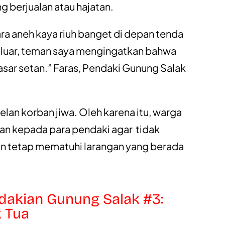
 berjualan atau hajatan.
a aneh kaya riuh banget di depan tenda
eluar, teman saya mengingatkan bahwa
pasar setan.” Faras, Pendaki Gunung Salak
nelan korban jiwa. Oleh karena itu, warga
an kepada para pendaki agar tidak
an tetap mematuhi larangan yang berada
ndakian Gunung Salak #3:
 Tua