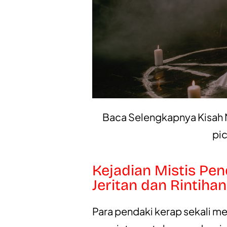
Baca Selengkapnya Kisah M
pi
Kejadian Mistis Pen
Jeritan dan Rintihan
Para pendaki kerap sekali me