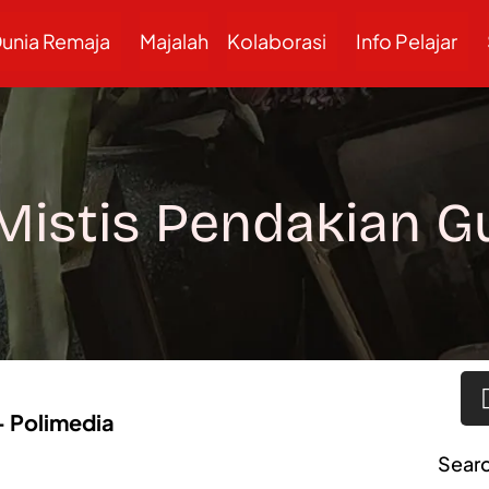
unia Remaja
Majalah
Kolaborasi
Info Pelajar
 Mistis Pendakian G
 – Polimedia
Sear