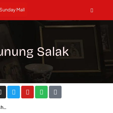
Sunday Mall
unung Salak
ch…