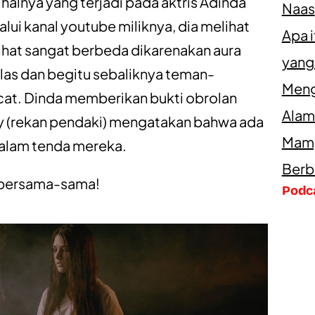
 halnya yang terjadi pada aktris
Adinda
Naas
alui kanal
youtube miliknya
, dia melihat
Apa 
lihat sangat berbeda dikarenakan aura
yang
as dan begitu sebaliknya teman-
Meng
cat. Dinda memberikan bukti obrolan
Alam
y (rekan pendaki) mengatakan bahwa ada
Mamp
dalam tenda mereka.
Berb
s bersama-sama!
Podc