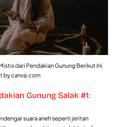
istis dari Pendakian Gunung Berikut Ini
ct by
canva.com
dakian Gunung Salak #1:
ndengar suara aneh seperti jeritan