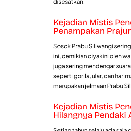
disesatkan.
Kejadian Mistis Pe
Penampakan Prajuri
Sosok Prabu Siliwangi sering
ini, demikian diyakini oleh w
juga sering mendengar suara
seperti gorila, ular, dan hari
merupakan jelmaan Prabu Sil
Kejadian Mistis Pe
Hilangnya Pendaki 
Setiap tahun selalu ada saja