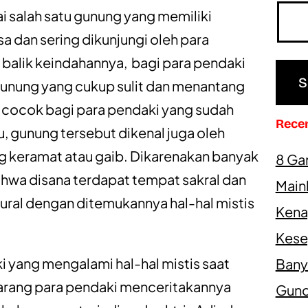
i salah satu gunung yang memiliki
sa dan sering dikunjungi oleh para
 balik keindahannya, bagi para pendaki
 gunung yang cukup sulit dan menantang
a cocok bagi para pendaki yang sudah
Rece
, gunung tersebut dikenal juga oleh
g keramat atau gaib. Dikarenakan banyak
8 Ga
wa disana terdapat tempat sakral dan
Main
ural dengan ditemukannya hal-hal mistis
Kena
Kesep
i yang mengalami hal-hal mistis saat
Bany
jarang para pendaki menceritakannya
Gundi