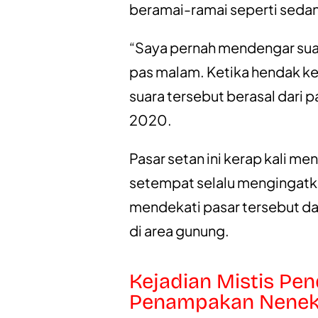
beramai-ramai seperti sedang
“Saya pernah mendengar suar
pas malam. Ketika hendak k
suara tersebut berasal dari 
2020.
Pasar setan ini kerap kali me
setempat selalu mengingatk
mendekati pasar tersebut d
di area gunung.
Kejadian Mistis Pe
Penampakan Nenek