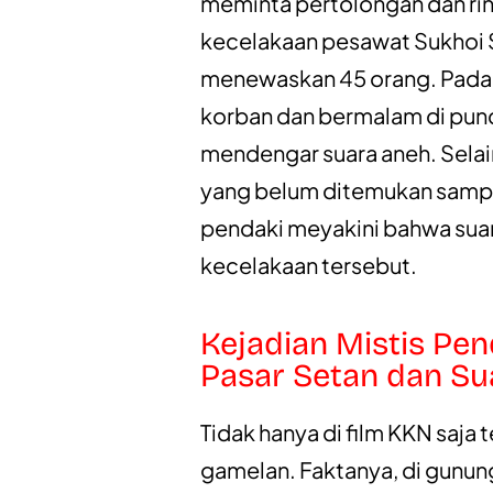
meminta pertolongan dan rin
kecelakaan pesawat Sukhoi 
menewaskan 45 orang. Pada 
korban dan bermalam di punc
mendengar suara aneh. Selain
yang belum ditemukan sampai 
pendaki meyakini bahwa suar
kecelakaan tersebut.
Kejadian Mistis Pe
Pasar Setan dan S
Tidak hanya di film KKN saja
gamelan. Faktanya, di gunung