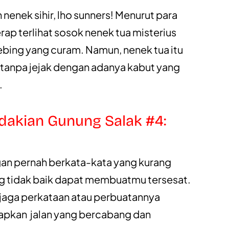
enek sihir, lho sunners! Menurut para
ap terlihat sosok nenek tua misterius
ebing yang curam. Namun, nenek tua itu
 tanpa jejak dengan adanya kabut yang
.
ndakian Gunung Salak #4:
gan pernah berkata-kata yang kurang
ng tidak baik dapat membuatmu tersesat.
jaga perkataan atau perbuatannya
dapkan jalan yang bercabang dan