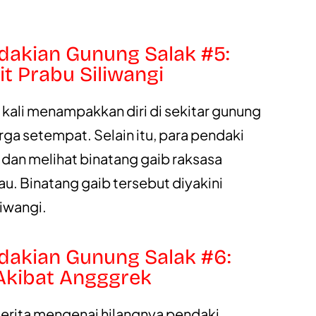
ndakian Gunung Salak #5:
t Prabu Siliwangi
 kali menampakkan diri di sekitar gunung
arga setempat. Selain itu, para pendaki
 dan melihat binatang gaib raksasa
mau. Binatang gaib tersebut diyakini
iwangi.
ndakian Gunung Salak #6:
Akibat Angggrek
 cerita mengenai hilangnya pendaki.