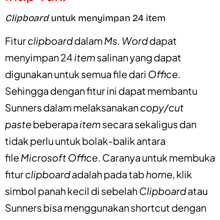
Clipboard
untuk menyimpan 24 item
Fitur
clipboard
dalam
Ms. Word
dapat
menyimpan 24
item
salinan yang dapat
digunakan untuk semua file dari
Office
.
Sehingga dengan fitur ini dapat membantu
Sunners dalam melaksanakan
copy/cut
paste
beberapa
item
secara sekaligus dan
tidak perlu untuk bolak-balik antara
file
Microsoft Office
. Caranya untuk membuka
fitur
clipboard
adalah pada tab
home
, klik
simbol panah kecil di sebelah
Clipboard
atau
Sunners bisa menggunakan shortcut dengan