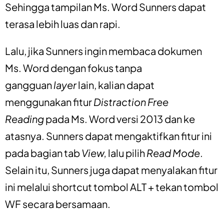
Sehingga tampilan Ms. Word Sunners dapat
terasa lebih luas dan rapi.
Lalu, jika Sunners ingin membaca dokumen
Ms. Word dengan fokus tanpa
gangguan
layer
lain, kalian dapat
menggunakan fitur
Distraction Free
Reading
pada Ms. Word versi 2013 dan ke
atasnya. Sunners dapat mengaktifkan fitur ini
pada bagian tab
View,
lalu pilih
Read Mode
.
Selain itu, Sunners juga dapat menyalakan fitur
ini melalui shortcut tombol ALT + tekan tombol
WF secara bersamaan.