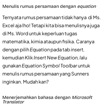
Menulis rumus persamaan dengan
equation
Ternyata rumus persamaan tidak hanya di Ms.
Excel aja lho! Tetapi kita bisa menulisnya juga
di Ms. Word untuk keperluan tugas
matematika, kimia ataupun fisika. Caranya
dengan pilih
Equation
pada tab
insert,
kemudian
Klik
Insert New Equation, l
alu
gunakan
Equation Symbol Toolbar
untuk
menulis rumus persamaan yang Sunners
inginkan. Mudah kan?
Menerjemahkan bahasa dengan
Microsoft
Translator