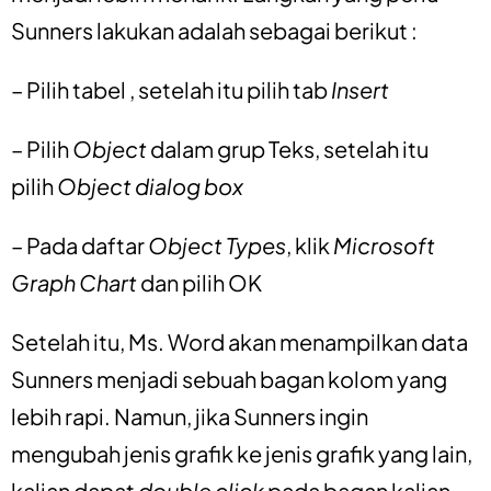
Sunners lakukan adalah sebagai berikut :
– Pilih tabel , setelah itu pilih tab
Insert
– Pilih
Object
dalam grup Teks, setelah itu
pilih
Object dialog box
– Pada daftar
Object Types
, klik
Microsoft
Graph Chart
dan pilih OK
Setelah itu, Ms. Word akan menampilkan data
Sunners menjadi sebuah bagan kolom yang
lebih rapi. Namun, jika Sunners ingin
mengubah jenis grafik ke jenis grafik yang lain,
kalian dapat
double click
pada bagan kalian.