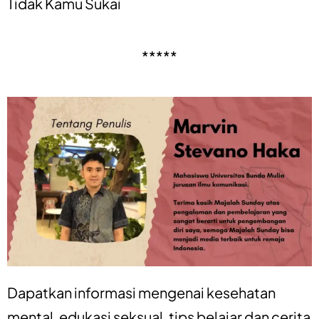
Tidak Kamu Sukai
*****
Dapatkan informasi mengenai
kesehatan
mental
,
edukasi seksual
,
tips belajar
dan
cerita