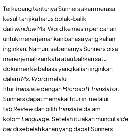
Terkadang tentunya Sunners akan merasa
kesulitan jika harus bolak-balik
dari
window
Ms. Word ke mesin pencarian
untuk menerjemahkan bahasa yang kalian
inginkan. Namun, sebenarnya Sunners bisa
menerjemahkan kata atau bahkan satu
dokumen ke bahasa yang kalian inginkan
dalam
Ms. Word
melalui
fitur
Translate
dengan
Microsoft Translator
.
Sunners dapat memakai fitur ini melalui
tab
Review
dan pilih
Translate
dalam
kolom
Language
. Setelah itu akan muncul
side
bar
di sebelah kanan yang dapat Sunners