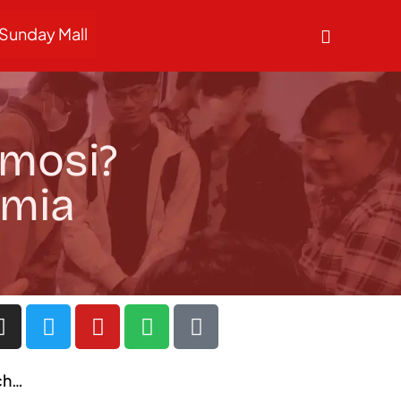
Sunday Mall
Emosi?
ymia
ch…