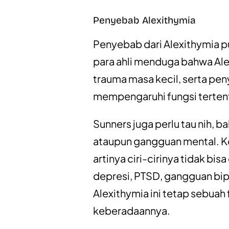
Penyebab Alexithymia
Penyebab dari Alexithymia p
para ahli menduga bahwa Alex
trauma masa kecil, serta peny
mempengaruhi fungsi terten
Sunners juga perlu tau nih, 
ataupun gangguan mental. Kon
artinya ciri-cirinya tidak bi
depresi, PTSD, gangguan bip
Alexithymia ini tetap sebuah
keberadaannya.