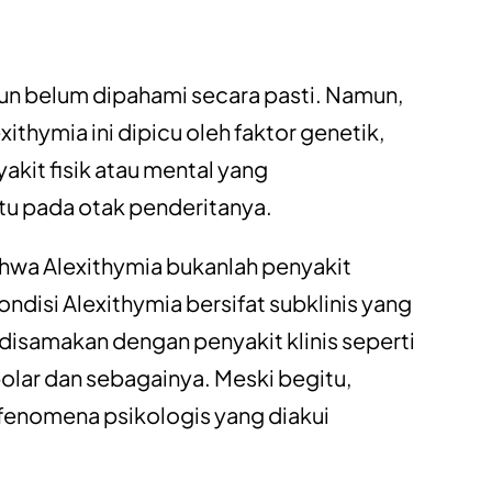
un belum dipahami secara pasti. Namun,
ithymia ini dipicu oleh faktor genetik,
akit fisik atau mental yang
tu pada otak penderitanya.
bahwa Alexithymia bukanlah penyakit
disi Alexithymia bersifat subklinis yang
sa disamakan dengan penyakit klinis seperti
olar dan sebagainya. Meski begitu,
 fenomena psikologis yang diakui