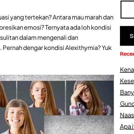
uasi yang tertekan? Antara mau marah dan
presikan emosi? Ternyata ada loh kondisi
esulitan dalam mengenali dan
 Pernah dengar kondisi Alexithymia? Yuk
Rece
Kena
Kesep
Bany
Gundi
Naas
Apa 