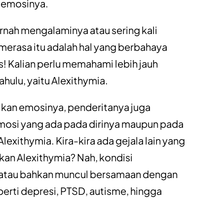
 emosinya.
rnah mengalaminya atau sering kali
 merasa itu adalah hal yang berbahaya
s! Kalian perlu memahami lebih jauh
ahulu, yaitu Alexithymia.
ikan emosinya, penderitanya juga
emosi yang ada pada dirinya maupun pada
lexithymia. Kira-kira ada gejala lain yang
kan Alexithymia? Nah, kondisi
n atau bahkan muncul bersamaan dengan
erti depresi, PTSD, autisme, hingga