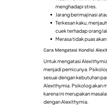
menghadapi stres.
Jarang berimajinasi ata
Terkesan kaku, menjauhk
cuek terhadap orang lai
Merasa tidak puas akan
Cara Mengatasi Kondisi Alexi
Untuk mengatasi Alexithymia,
menjadi pemicunya. Psikol
sesuai dengan kebutuhan pasi
Alexithymia. Psikolog akan 
karena ini merupakan masala
dengan Alexithymia.