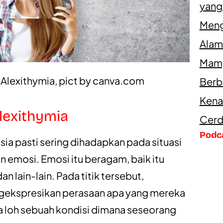
yang
Meng
Alam
Mamp
Alexithymia, pict by
canva.com
Berb
Kena
lexithymia
Cerd
Podc
ia pasti sering dihadapkan pada situasi
emosi. Emosi itu beragam, baik itu
an lain-lain. Pada titik tersebut,
ekspresikan perasaan apa yang mereka
a loh sebuah kondisi dimana seseorang