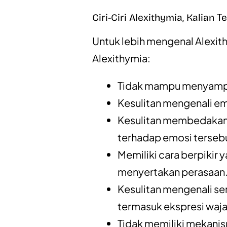
Ciri-Ciri Alexithymia, Kalian 
Untuk lebih mengenal Alexithy
Alexithymia:
Tidak mampu menyampa
Kesulitan mengenali em
Kesulitan membedakan 
terhadap emosi terseb
Memiliki cara berpikir 
menyertakan perasaan
Kesulitan mengenali se
termasuk ekspresi waja
Tidak memiliki mekanis