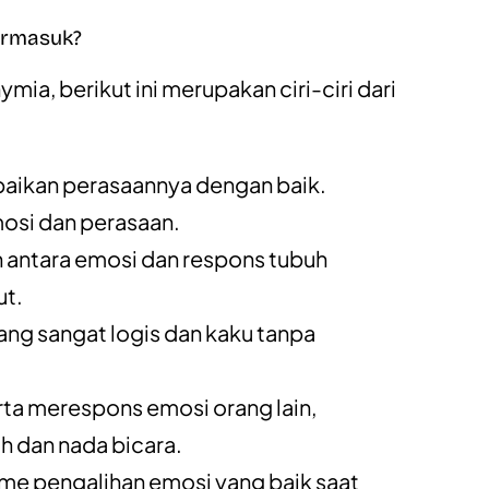
Termasuk?
mia, berikut ini merupakan ciri-ciri dari
ikan perasaannya dengan baik.
osi dan perasaan.
antara emosi dan respons tubuh
ut.
yang sangat logis dan kaku tanpa
.
rta merespons emosi orang lain,
h dan nada bicara.
me pengalihan emosi yang baik saat