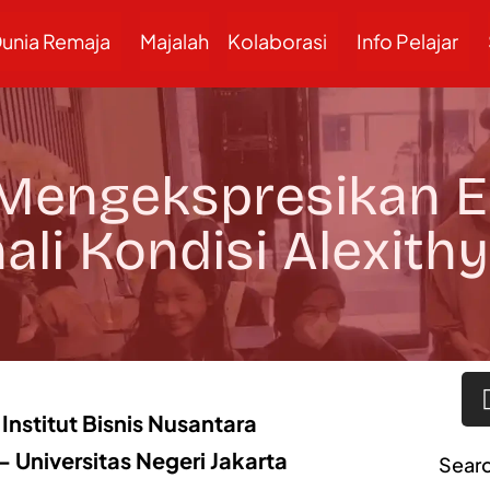
unia Remaja
Majalah
Kolaborasi
Info Pelajar
 Mengekspresikan 
ali Kondisi Alexith
Institut Bisnis Nusantara
– Universitas Negeri Jakarta
Sear