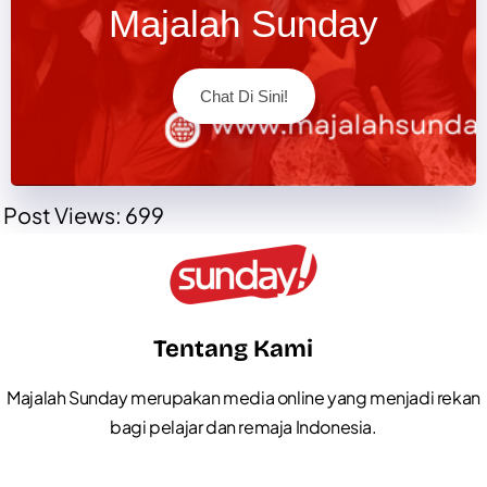
Majalah Sunday
Chat Di Sini!
Post Views:
699
Tentang Kami
Majalah Sunday merupakan media online yang menjadi rekan
bagi pelajar dan remaja Indonesia.