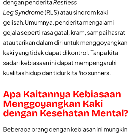
dengan penderita
Restless
Leg Syndrome
(RLS) atau sindrom kaki
gelisah.Umumnya, penderita mengalami
gejala seperti rasa gatal, kram, sampai hasrat
atau tarikan dalam diri untuk menggoyangkan
kaki yang tidak dapat dikontrol. Tanpa kita
sadari kebiasaan ini dapat mempengaruhi
kualitas hidup dan tidur kita
lho
sunners.
Apa Kaitannya Kebiasaan
Menggoyangkan Kaki
dengan Kesehatan Mental?
Beberapa orang dengan kebiasan ini mungkin