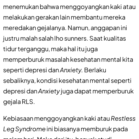
menemukan bahwa menggoyangkan kaki atau
melakukan gerakan lain membantu mereka
meredakan gejalanya. Namun, anggapan ini
justru malah salah lho sunners. Saat kualitas
tidur terganggu, maka hal itu juga
memperburuk masalah kesehatan mental kita
seperti depresi dan
Anxiety.
Berlaku
sebaliknya, kondisi kesehatan mental seperti
depresi dan
Anxiety
juga dapat memperburuk
gejala RLS.
Kebiasaan menggoyangkan kaki atau
Restless
Leg Syndrome
ini biasanya memburuk pada