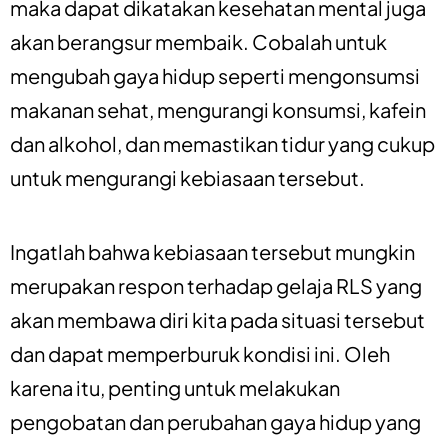
maka dapat dikatakan kesehatan mental juga
akan berangsur membaik. Cobalah untuk
mengubah gaya hidup seperti mengonsumsi
makanan sehat, mengurangi konsumsi, kafein
dan alkohol, dan memastikan tidur yang cukup
untuk mengurangi kebiasaan tersebut.
Ingatlah bahwa kebiasaan tersebut mungkin
merupakan respon terhadap gelaja RLS yang
akan membawa diri kita pada situasi tersebut
dan dapat memperburuk kondisi ini. Oleh
karena itu, penting untuk melakukan
pengobatan dan perubahan gaya hidup yang