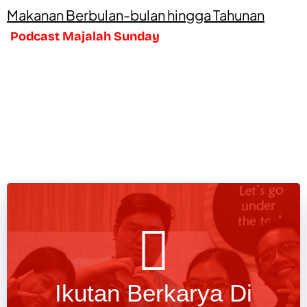
Makanan Berbulan-bulan hingga Tahunan
Podcast Majalah Sunday
Ikutan Berkarya Di