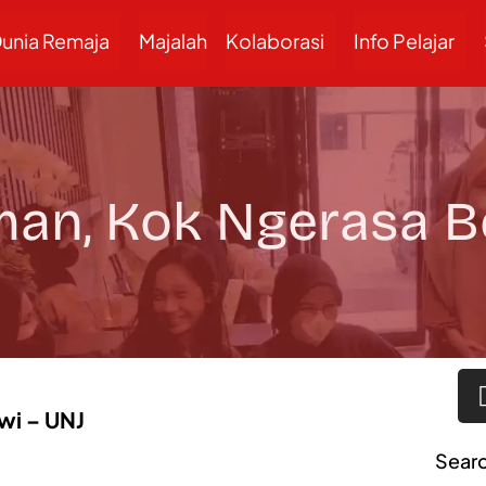
unia Remaja
Majalah
Kolaborasi
Info Pelajar
man, Kok Ngerasa Be
ewi – UNJ
Sear