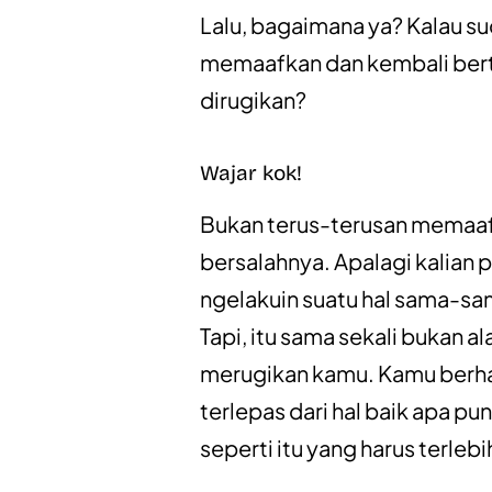
Lalu, bagaimana ya? Kalau su
memaafkan dan kembali bert
dirugikan?
Wajar kok!
Bukan terus-terusan memaafk
bersalahnya. Apalagi kalian 
ngelakuin suatu hal sama-sam
Tapi, itu sama sekali bukan 
merugikan kamu. Kamu berha
terlepas dari hal baik apa pu
seperti itu yang harus terle