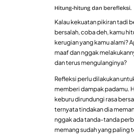
Hitung-hitung dan berefleksi.
Kalau kekuatan pikiran tadi
bersalah, coba deh, kamu hi
kerugian yang kamu alami? A
maaf dan nggak melakukannya
dan terus mengulanginya?
Refleksi perlu dilakukan unt
memberi dampak padamu. Hal 
keburu dirundungi rasa bersal
ternyata tindakan dia mema
nggak ada tanda-tanda perb
memang sudah yang paling t