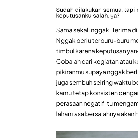
Sudah dilakukan semua, tapi 
keputusanku salah, ya?
Sama sekali nggak! Terima d
Nggak perlu terburu-buru me
timbul karena keputusan yan
Cobalah cari kegiatan atau 
pikiranmu supaya nggak berlar
juga sembuh seiring waktu be
kamu tetap konsisten deng
perasaan negatif itu mengam
lahan rasa bersalahnya akan 