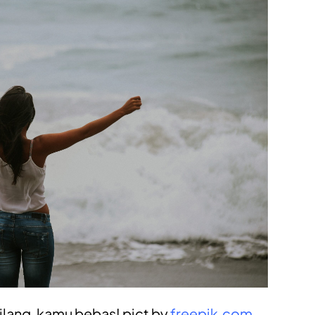
ilang, kamu bebas! pict by
freepik.com