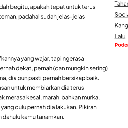
Taha
dah begitu, apakah tepat untuk terus
Soci
eman, padahal sudah jelas-jelas
Kang
Lalu
Podc
annya yang wajar, tapi ngerasa
pernah dekat, pernah (dan mungkin sering)
a, dia pun pasti pernah bersikap baik.
alasan untuk membiarkan dia terus
k merasa kesal, marah, bahkan murka,
n yang dulu pernah dia lakukan. Pikiran
bih dahulu kamu tanamkan.