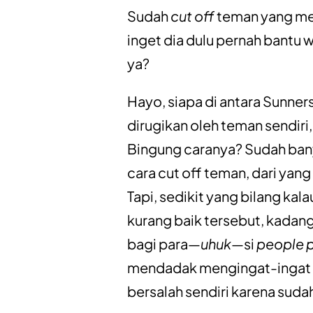
Sudah
cut off
teman yang mer
inget dia dulu pernah bantu 
ya?
Hayo, siapa di antara Sunners
dirugikan oleh teman sendiri,
Bingung caranya? Sudah ban
cara cut off teman
, dari yan
Tapi, sedikit yang bilang kal
kurang baik tersebut, kadang
bagi para—
uhuk
—si
people p
mendadak mengingat-ingat k
bersalah sendiri karena suda