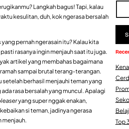
ugikanmu? Langkah bagus! Tapi, kalau
waktu kesulitan, duh, kok ngerasa bersalah
 yang pernah ngerasain itu? Kalau kita
 pasti rasanya ingin menjauh saat itu juga.
Rece
yak artikel yang membahas
bagaimana
Kena
g ramah sampai brutal terang-terangan.
Cerd
au setelah berhasil menjauhi teman yang
Prom
 ada rasa bersalah yang muncul. Apalagi
Seko
leaser
yang super nggak enakan,
ebaikan si teman, jadinya ngerasa
Belaj
h menjauh.
Top 