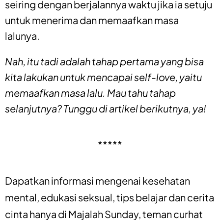
seiring dengan berjalannya waktu jika ia setuju
untuk menerima dan memaafkan masa
lalunya.
Nah, itu tadi adalah tahap pertama yang bisa
kita lakukan untuk mencapai
self-love,
yaitu
memaafkan masa lalu
.
Mau tahu tahap
selanjutnya? Tunggu di artikel berikutnya, ya!
*****
Dapatkan informasi mengenai
kesehatan
mental
,
edukasi seksual
,
tips belajar
dan
cerita
cinta
hanya di
Majalah Sunday
, teman curhat