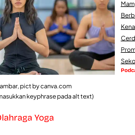
Mamp
Berb
Kena
Cerd
Prom
Seko
Podc
gambar, pict by
canva.com
 masukkan keyphrase pada alt text)
Olahraga Yoga