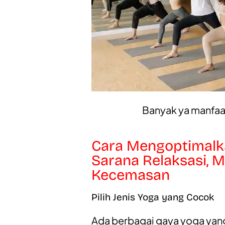
Banyak ya manfaat
Cara Mengoptimalk
Sarana Relaksasi, M
Kecemasan
Pilih Jenis Yoga yang Cocok
Ada berbagai gaya yoga yan