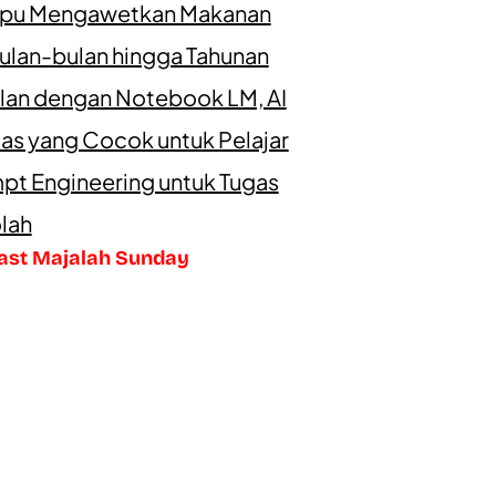
u Mengawetkan Makanan
ulan-bulan hingga Tahunan
lan dengan Notebook LM, AI
as yang Cocok untuk Pelajar
pt Engineering untuk Tugas
lah
ast Majalah Sunday