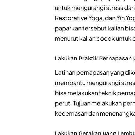
untuk mengurangi stress da
Restorative Yoga, dan Yin Yog
paparkan tersebut kalian bis
menurut kalian cocok untuk 
Lakukan Praktik Pernapasan
Latihan pernapasan yang di
membantu mengurangi stress
bisa melakukan teknik perna
perut. Tujuan melakukan pe
kecemasan dan menenangkan
Lakukan Gerakan yang Lembu