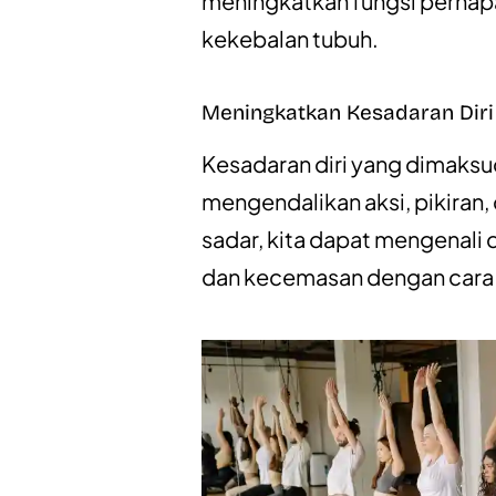
meningkatkan fungsi pernapas
kekebalan tubuh.
Meningkatkan Kesadaran Diri
Kesadaran diri yang dimaksu
mengendalikan aksi, pikiran,
sadar, kita dapat mengenali
dan kecemasan dengan cara y